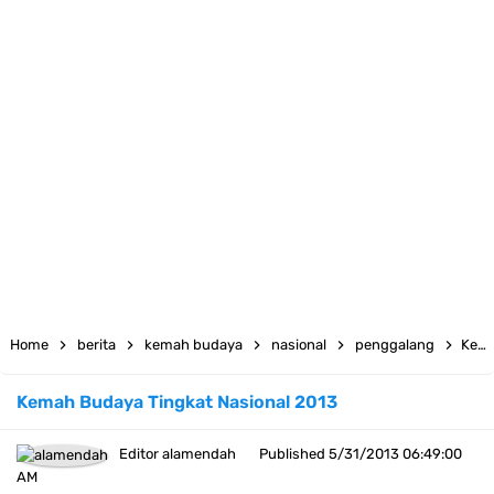
Atribut Pramuka Penggalang Putri: Daftar dan Cara Pemasangannya
Kumpulan Twibbon Selamat Hari Pendidikan Nasional 2023
23 April, Hari Buku Sedunia
12 Bingkai Twibbon Hari Raya Idul Fitri 1444 H
Kumpulan Twibbon Hari Kartini 2023
Download Spanduk Selamat Idul Fitri 1444 H
LT-V Tahun 2023
Home
berita
kemah budaya
nasional
penggalang
Kemah Budaya Tingkat Nasional 2013
Arti Kiasan Lambang Kwartir Daerah Sumatera Selatan
Kemah Budaya Tingkat Nasional 2013
Berapa Biaya Ikut Raimuna Nasional 2023
Editor
alamendah
Published
5/31/2013 06:49:00
Raimuna Nasional XII Tahun 2023
AM