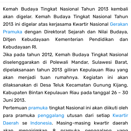
Kemah Budaya Tingkat Nasional Tahun 2013 kembali
Edaran Karya Bakti Pramuka pada Idul Fitri 2023
akan digelar. Kemah Budaya Tingkat Nasional Tahun
Tema dan Logo HUT Ke-75 Kemerdekaan RI Tahun 2020
2013 ini digelar atas kerjasama Kwartir Nasional
Gerakan
Pramuka
dengan Direktorat Sejarah dan Nilai Budaya,
Edaran Kwarnas Tentang Hari Bapak Pramuka Indonesia
Ditjen Kebudayaan Kementerian Pendidikan dan
Kebudayaan RI.
Gambar Ucapan Selamat Hari Bapak Pramuka Indonesia
Jika pada tahun 2012, Kemah Budaya Tingkat Nasional
diselenggarakan di Polewali Mandar, Sulawesi Barat,
12 April, Hari Bapak Pramuka Indonesia
dipelaksanaan tahun 2013 giliran Kepulauan Riau yang
akan menjadi tuan rumahnya. Kegiatan ini akan
Karaoke Lagu Cinta Sebatas Patok Tenda Full Lirik
dilaksanakan di Desa Teluk Kecamatan Gunung Kijang,
Kabupaten Bintan Kepulauan Riau pada tanggal 26 – 30
Bingkai Foto Profil Selamat Maulid Nabi Muhammad SAW
Juni 2013.
Pertemuan
pramuka
tingkat Nasional ini akan diikuti oleh
Bingkai Foto Profil Hari Sumpah Pemuda
para pramuka
penggalang
utusan dari setiap
Kwartir
Tema dan Logo 63 Tahun Gerakan Pramuka (Hari Pramuka 2024)
Daerah
se
Indonesia
. Masing-masing kwartir daerah
Saturday, 8 August
akan mengirimkan 8 pramuka penggalang yang