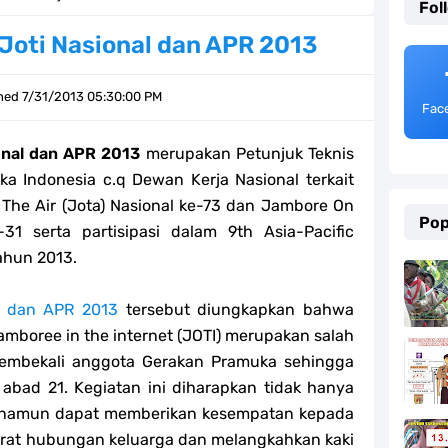
Fol
Joti Nasional dan APR 2013
tri 1444 H
shed
7/31/2013 05:30:00 PM
Fac
onal dan APR 2013
merupakan Petunjuk Teknis
i 1444 H
a Indonesia c.q Dewan Kerja Nasional terkait
The Air (Jota) Nasional ke-73 dan Jambore On
Pop
-31 serta partisipasi dalam 9th Asia-Pacific
ahun 2013.
h Sumatera Selatan
l 2023
al dan APR 2013
tersebut diungkapkan bahwa
amboree in the internet (JOTI) merupakan salah
embekali anggota Gerakan Pramuka sehingga
bad 21. Kegiatan ini diharapkan tidak hanya
l Fitri 2023
a, namun dapat memberikan kesempatan kepada
at hubungan keluarga dan melangkahkan kaki