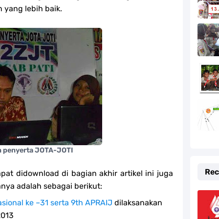
kaan RI Tahun 2020
yang lebih baik.
k Pramuka Indonesia
k Pramuka Indonesia
sia
nda Full Lirik
d Nabi Muhammad SAW
emuda
n penyerta JOTA-JOTI
ramuka (Hari Pramuka 2024)
Rec
at didownload di bagian akhir artikel ini juga
nya adalah sebagai berikut:
sional ke –31 serta 9th APRAIJ
dilaksanakan
2013