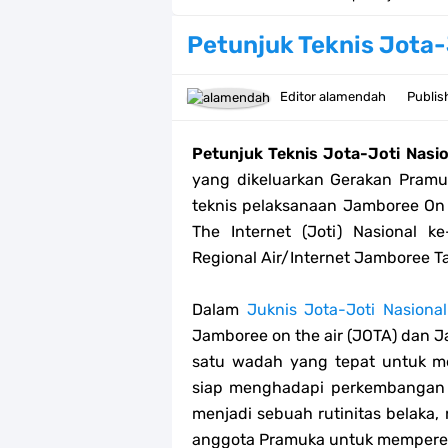
23 April, Hari Buku Sedunia
Petunjuk Teknis Jota-
12 Bingkai Twibbon Hari Raya Idul Fi
Editor
alamendah
Publi
Kumpulan Twibbon Hari Kartini 2023
Petunjuk Teknis Jota-Joti Nasi
Download Spanduk Selamat Idul Fitr
yang dikeluarkan Gerakan Pramuk
teknis pelaksanaan Jamboree On 
LT-V Tahun 2023
The Internet (Joti) Nasional ke
Regional Air/Internet Jamboree T
Arti Kiasan Lambang Kwartir Daera
Berapa Biaya Ikut Raimuna Nasiona
Dalam
Juknis Jota-Joti Nasion
Jamboree on the air (JOTA) dan J
Raimuna Nasional XII Tahun 2023
satu wadah yang tepat untuk m
siap menghadapi perkembangan a
Edaran Karya Bakti Pramuka pada Idu
menjadi sebuah rutinitas belak
anggota Pramuka untuk memperer