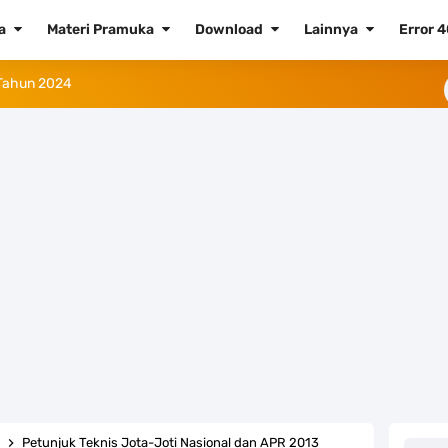
ta
Materi Pramuka
Download
Lainnya
Error 
 Tahun 2024
Tahun 2023 (Png dan Vektor)
aluku Utara
23
a Tahun 2023
 Daftar dan Cara Pemasangannya
didikan Nasional 2023
s
Petunjuk Teknis Jota-Joti Nasional dan APR 2013