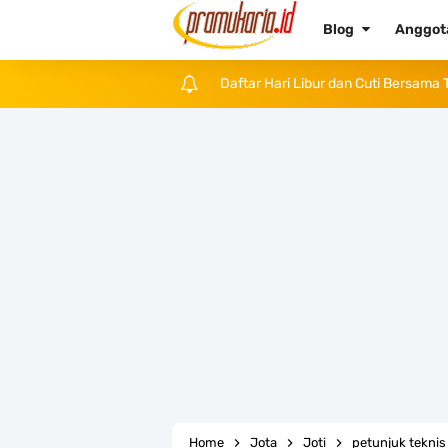
Blog
Anggo
Daftar Hari Libur dan Cuti Bersama
Tema dan Logo Hari Pramuka ke-62 
Bentuk dan Arti Lambang Kwarda M
Daftar Regu Peserta LT-V Tahun 20
Tema dan Logo Hari Lahir Pancasil
SKK dan Gambar TKK Juru Masak
Atribut Pramuka Penggalang Putri:
Kumpulan Twibbon Selamat Hari Pen
Home
Jota
Joti
petunjuk tekni