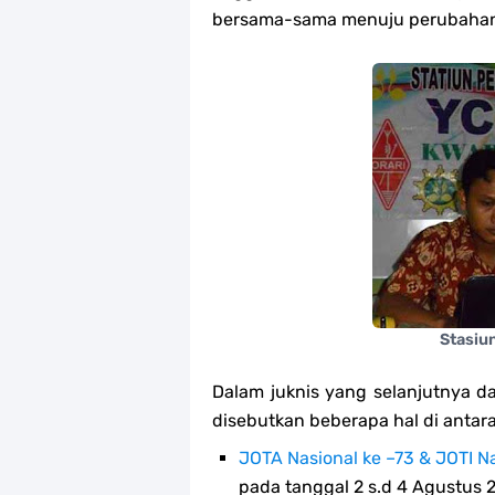
Tema dan Logo HUT Ke-75 Kemerde
bersama-sama menuju perubahan 
Edaran Kwarnas Tentang Hari Bapa
Gambar Ucapan Selamat Hari Bapa
12 April, Hari Bapak Pramuka Indone
Karaoke Lagu Cinta Sebatas Patok Te
Bingkai Foto Profil Selamat Mauli
Bingkai Foto Profil Hari Sumpah P
Stasiu
Tema dan Logo 63 Tahun Gerakan P
Dalam juknis yang selanjutnya dap
disebutkan beberapa hal di antara
JOTA Nasional ke –73 & JOTI Na
pada tanggal 2 s.d 4 Agustus 