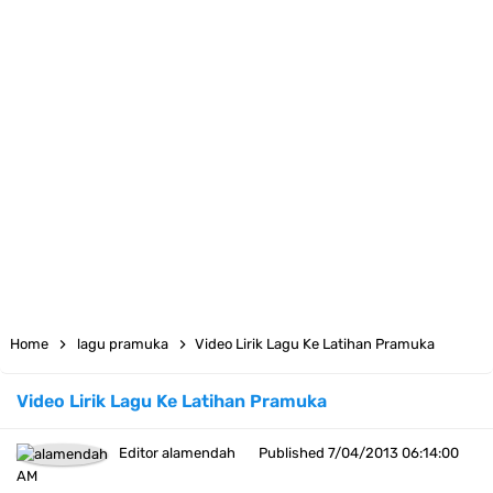
Atribut Pramuka Penggalang Putri: Daftar dan Cara Pemasangannya
Kumpulan Twibbon Selamat Hari Pendidikan Nasional 2023
23 April, Hari Buku Sedunia
12 Bingkai Twibbon Hari Raya Idul Fitri 1444 H
Kumpulan Twibbon Hari Kartini 2023
Download Spanduk Selamat Idul Fitri 1444 H
LT-V Tahun 2023
Home
lagu pramuka
Video Lirik Lagu Ke Latihan Pramuka
Arti Kiasan Lambang Kwartir Daerah Sumatera Selatan
Video Lirik Lagu Ke Latihan Pramuka
Berapa Biaya Ikut Raimuna Nasional 2023
Editor
alamendah
Published
7/04/2013 06:14:00
Raimuna Nasional XII Tahun 2023
AM