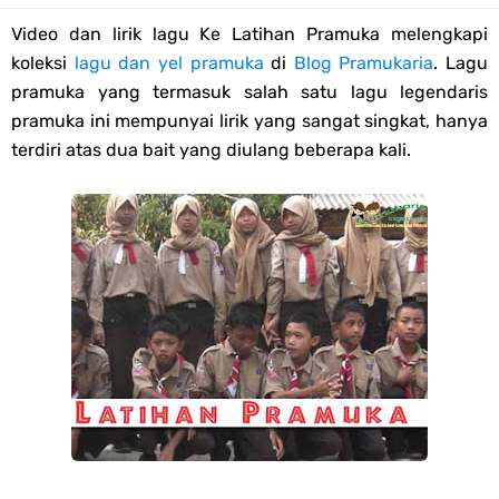
Video dan lirik lagu Ke Latihan Pramuka melengkapi
Edaran Karya Bakti Pramuka pada Idul Fitri 2023
koleksi
lagu dan yel pramuka
di
Blog Pramukaria
. Lagu
Tema dan Logo HUT Ke-75 Kemerdekaan RI Tahun 2020
pramuka yang termasuk salah satu lagu legendaris
pramuka ini mempunyai lirik yang sangat singkat, hanya
Edaran Kwarnas Tentang Hari Bapak Pramuka Indonesia
terdiri atas dua bait yang diulang beberapa kali.
Gambar Ucapan Selamat Hari Bapak Pramuka Indonesia
12 April, Hari Bapak Pramuka Indonesia
Karaoke Lagu Cinta Sebatas Patok Tenda Full Lirik
Bingkai Foto Profil Selamat Maulid Nabi Muhammad SAW
Bingkai Foto Profil Hari Sumpah Pemuda
Tema dan Logo 63 Tahun Gerakan Pramuka (Hari Pramuka 2024)