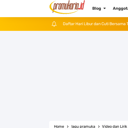
Blog
Anggo
Daftar Hari Libur dan Cuti Bersama
Tema dan Logo Hari Pramuka ke-62 
Bentuk dan Arti Lambang Kwarda M
Daftar Regu Peserta LT-V Tahun 20
Tema dan Logo Hari Lahir Pancasil
SKK dan Gambar TKK Juru Masak
Atribut Pramuka Penggalang Putri:
Kumpulan Twibbon Selamat Hari Pen
Home
lagu pramuka
Video dan Liri