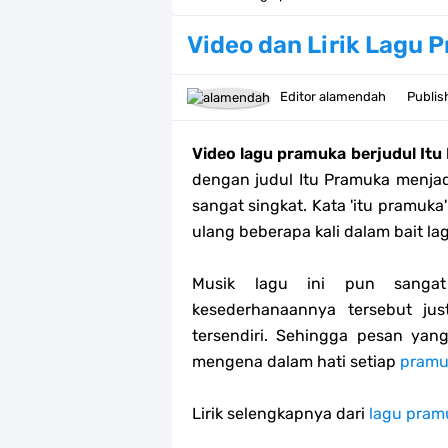
23 April, Hari Buku Sedunia
Video dan Lirik Lagu 
12 Bingkai Twibbon Hari Raya Idul Fi
Editor
alamendah
Publi
Kumpulan Twibbon Hari Kartini 2023
Video lagu pramuka berjudul It
Download Spanduk Selamat Idul Fitr
dengan judul Itu Pramuka menjad
sangat singkat. Kata 'itu pramuka
LT-V Tahun 2023
ulang beberapa kali dalam bait la
Arti Kiasan Lambang Kwartir Daera
Musik lagu ini pun sangat 
Berapa Biaya Ikut Raimuna Nasiona
kesederhanaannya tersebut ju
tersendiri. Sehingga pesan yan
Raimuna Nasional XII Tahun 2023
mengena dalam hati setiap
pramu
Edaran Karya Bakti Pramuka pada Idu
Lirik selengkapnya dari
lagu pram