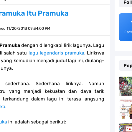
Fol
Pramuka Itu Pramuka
tri 1444 H
shed
11/20/2013 09:34:00 PM
Fac
u Pramuka
dengan dilengkapi lirik lagunya. Lagu
i 1444 H
i salah satu
lagu legendaris pramuka
. Liriknya
' yang kemudian menjadi judul lagi ini, diulang-
Pop
gunya.
h Sumatera Selatan
sederhana. Sederhana liriknya. Namun
l 2023
stru yang menjadi kekuatan dan daya tarik
g terkandung dalam lagu ini terasa langsung
ka
.
l Fitri 2023
uka
ini adalah sebagai berikut: