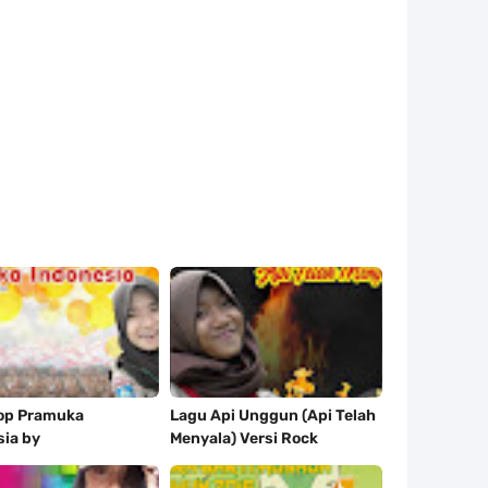
op Pramuka
Lagu Api Unggun (Api Telah
sia by
Menyala) Versi Rock
kaIndonesia Band