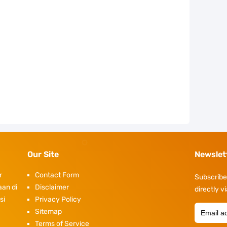
Our Site
Newslet
r
Contact Form
Subscribe 
an di
Disclaimer
directly v
si
Privacy Policy
Sitemap
Terms of Service