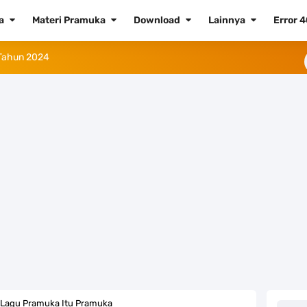
ta
Materi Pramuka
Download
Lainnya
Error 
 Tahun 2024
Tahun 2023 (Png dan Vektor)
aluku Utara
23
a Tahun 2023
 Daftar dan Cara Pemasangannya
didikan Nasional 2023
k Lagu Pramuka Itu Pramuka