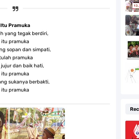
kaan RI Tahun 2020
k Pramuka Indonesia
Itu Pramuka
k Pramuka Indonesia
h yang tegak berdiri,
itu pramuka
sia
ng sopan dan simpati,
itulah pramuka
nda Full Lirik
jujur dan baik hati,
itu pramuka
d Nabi Muhammad SAW
ang sukanya berbakti,
itu pramuka
emuda
ramuka (Hari Pramuka 2024)
Rec