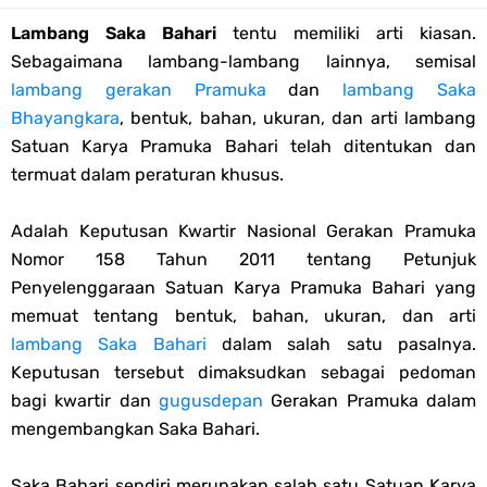
Lambang Saka Bahari
tentu memiliki arti kiasan.
Edaran Karya Bakti Pramuka pada Idul Fitri 2023
Sebagaimana lambang-lambang lainnya, semisal
Tema dan Logo HUT Ke-75 Kemerdekaan RI Tahun 2020
lambang gerakan Pramuka
dan
lambang Saka
Bhayangkara
, bentuk, bahan, ukuran, dan arti lambang
Edaran Kwarnas Tentang Hari Bapak Pramuka Indonesia
Satuan Karya Pramuka Bahari telah ditentukan dan
termuat dalam peraturan khusus.
Gambar Ucapan Selamat Hari Bapak Pramuka Indonesia
Adalah Keputusan Kwartir Nasional Gerakan Pramuka
12 April, Hari Bapak Pramuka Indonesia
Nomor 158 Tahun 2011 tentang Petunjuk
Penyelenggaraan Satuan Karya Pramuka Bahari yang
Karaoke Lagu Cinta Sebatas Patok Tenda Full Lirik
memuat tentang bentuk, bahan, ukuran, dan arti
lambang Saka Bahari
dalam salah satu pasalnya.
Bingkai Foto Profil Selamat Maulid Nabi Muhammad SAW
Keputusan tersebut dimaksudkan sebagai pedoman
bagi kwartir dan
gugusdepan
Gerakan Pramuka dalam
Bingkai Foto Profil Hari Sumpah Pemuda
mengembangkan Saka Bahari.
Tema dan Logo 63 Tahun Gerakan Pramuka (Hari Pramuka 2024)
Saka Bahari sendiri merupakan salah satu Satuan Karya