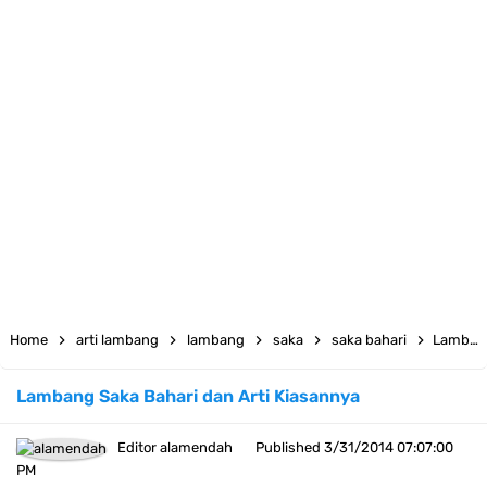
Atribut Pramuka Penggalang Putri: Daftar dan Cara Pemasangannya
Kumpulan Twibbon Selamat Hari Pendidikan Nasional 2023
23 April, Hari Buku Sedunia
12 Bingkai Twibbon Hari Raya Idul Fitri 1444 H
Kumpulan Twibbon Hari Kartini 2023
Download Spanduk Selamat Idul Fitri 1444 H
LT-V Tahun 2023
Home
arti lambang
lambang
saka
saka bahari
Lambang Saka Bahari dan Arti Kiasannya
Arti Kiasan Lambang Kwartir Daerah Sumatera Selatan
Lambang Saka Bahari dan Arti Kiasannya
Berapa Biaya Ikut Raimuna Nasional 2023
Editor
alamendah
Published
3/31/2014 07:07:00
Raimuna Nasional XII Tahun 2023
PM