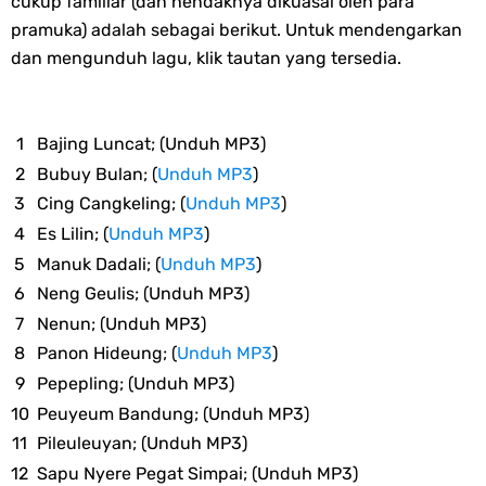
cukup familiar (dan hendaknya dikuasai oleh para
pramuka) adalah sebagai berikut. Untuk mendengarkan
dan mengunduh lagu, klik tautan yang tersedia.
Bajing Luncat; (Unduh MP3)
Bubuy Bulan; (
Unduh MP3
)
Cing Cangkeling; (
Unduh MP3
)
Es Lilin; (
Unduh MP3
)
Manuk Dadali; (
Unduh MP3
)
Neng Geulis; (Unduh MP3)
Nenun; (Unduh MP3)
Panon Hideung; (
Unduh MP3
)
Pepepling; (Unduh MP3)
Peuyeum Bandung; (Unduh MP3)
Pileuleuyan; (Unduh MP3)
Sapu Nyere Pegat Simpai; (Unduh MP3)