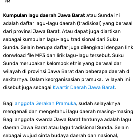
PM
Edaran Karya Bakti Pramuka pada Idul Fitri 2023
Kumpulan lagu daerah Jawa Barat
atau Sunda ini
adalah daftar lagu-lagu daerah (tradisioal) yang berasal
Tema dan Logo HUT Ke-75 Kemerdekaan RI Tahun 2020
dari provinsi Jawa Barat. Atau dapat juga diartikan
sebagai kumpulan lagu-lagu tradisional dari Suku
Edaran Kwarnas Tentang Hari Bapak Pramuka Indonesia
Sunda. Selain berupa daftar juga dilengkapi dengan link
Gambar Ucapan Selamat Hari Bapak Pramuka Indonesia
donwload file MP3 dan lirik lagu-lagu tersebut. Suku
Sunda merupakan kelompok etnis yang berasal dari
12 April, Hari Bapak Pramuka Indonesia
wilayah di provinsi Jawa Barat dan beberapa daerah di
sekitarnya. Dalam keorganisasian pramuka, wilayah ini
Karaoke Lagu Cinta Sebatas Patok Tenda Full Lirik
disebut juga sebagai
Kwartir Daerah Jawa Barat
.
Bingkai Foto Profil Selamat Maulid Nabi Muhammad SAW
Bagi
anggota Gerakan Pramuka
, sudah selayaknya
mengenali dan mengetahui lagu daerah masing-masing.
Bingkai Foto Profil Hari Sumpah Pemuda
Bagi anggota Kwarda Jawa Barat tentunya adalah lagu
daerah Jawa Barat atau lagu tradisional Sunda. Selain
Tema dan Logo 63 Tahun Gerakan Pramuka (Hari Pramuka 2024)
sebagai wujud cinta budaya daerah dan nasional,