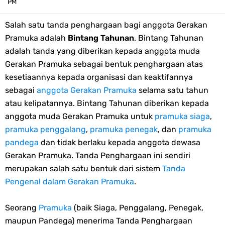
PM
Edaran Karya Bakti Pramuka pada Idul Fitri 2023
Salah satu tanda penghargaan bagi anggota Gerakan
Pramuka adalah
Bintang Tahunan
. Bintang Tahunan
Tema dan Logo HUT Ke-75 Kemerdekaan RI Tahun 2020
adalah tanda yang diberikan kepada anggota muda
Gerakan Pramuka sebagai bentuk penghargaan atas
Edaran Kwarnas Tentang Hari Bapak Pramuka Indonesia
kesetiaannya kepada organisasi dan keaktifannya
Gambar Ucapan Selamat Hari Bapak Pramuka Indonesia
sebagai
anggota Gerakan Pramuka
selama satu tahun
atau kelipatannya. Bintang Tahunan diberikan kepada
12 April, Hari Bapak Pramuka Indonesia
anggota muda Gerakan Pramuka untuk
pramuka siaga
,
pramuka penggalang
,
pramuka penegak
, dan
pramuka
Karaoke Lagu Cinta Sebatas Patok Tenda Full Lirik
pandega
dan tidak berlaku kepada anggota dewasa
Gerakan Pramuka. Tanda Penghargaan ini sendiri
Bingkai Foto Profil Selamat Maulid Nabi Muhammad SAW
merupakan salah satu bentuk dari sistem
Tanda
Pengenal dalam Gerakan Pramuka
.
Bingkai Foto Profil Hari Sumpah Pemuda
Seorang
Pramuka
(baik Siaga, Penggalang, Penegak,
Tema dan Logo 63 Tahun Gerakan Pramuka (Hari Pramuka 2024)
maupun Pandega) menerima Tanda Penghargaan