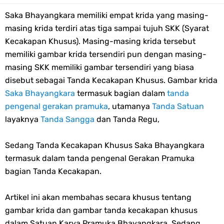
Saka Bhayangkara memiliki empat krida yang masing-
Edaran Karya Bakti Pramuka pada Idul Fitri 2023
masing krida terdiri atas tiga sampai tujuh SKK (Syarat
Tema dan Logo HUT Ke-75 Kemerdekaan RI Tahun 2020
Kecakapan Khusus). Masing-masing krida tersebut
memiliki gambar krida tersendiri pun dengan masing-
Edaran Kwarnas Tentang Hari Bapak Pramuka Indonesia
masing SKK memiliki gambar tersendiri yang biasa
disebut sebagai Tanda Kecakapan Khusus. Gambar krida
Gambar Ucapan Selamat Hari Bapak Pramuka Indonesia
Saka Bhayangkara
termasuk bagian dalam
tanda
pengenal gerakan pramuka
, utamanya
Tanda Satuan
12 April, Hari Bapak Pramuka Indonesia
layaknya
Tanda Sangga
dan Tanda Regu,
Karaoke Lagu Cinta Sebatas Patok Tenda Full Lirik
Sedang Tanda Kecakapan Khusus Saka Bhayangkara
termasuk dalam tanda pengenal Gerakan Pramuka
Bingkai Foto Profil Selamat Maulid Nabi Muhammad SAW
bagian Tanda Kecakapan.
Bingkai Foto Profil Hari Sumpah Pemuda
Artikel ini akan membahas secara khusus tentang
Tema dan Logo 63 Tahun Gerakan Pramuka (Hari Pramuka 2024)
gambar krida dan gambar tanda kecakapan khusus
dalam Satuan Karya Pramuka Bhayangkara. Sedang