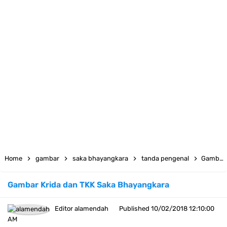
Atribut Pramuka Penggalang Putri: Daftar dan Cara Pemasangannya
Kumpulan Twibbon Selamat Hari Pendidikan Nasional 2023
23 April, Hari Buku Sedunia
12 Bingkai Twibbon Hari Raya Idul Fitri 1444 H
Kumpulan Twibbon Hari Kartini 2023
Download Spanduk Selamat Idul Fitri 1444 H
LT-V Tahun 2023
Home
gambar
saka bhayangkara
tanda pengenal
Gambar Krida dan TKK Saka Bhayangkara
Arti Kiasan Lambang Kwartir Daerah Sumatera Selatan
Gambar Krida dan TKK Saka Bhayangkara
Berapa Biaya Ikut Raimuna Nasional 2023
Editor
alamendah
Published
10/02/2018 12:10:00
Raimuna Nasional XII Tahun 2023
AM