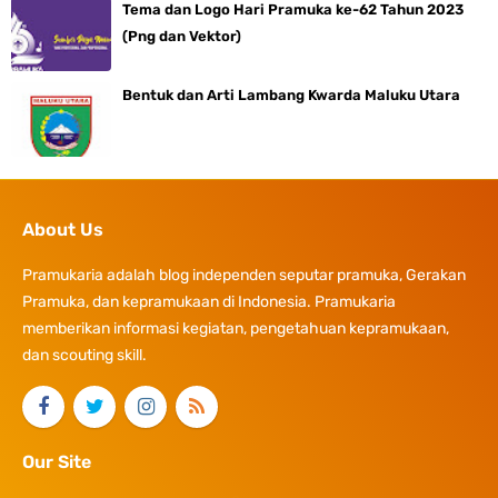
Tema dan Logo Hari Pramuka ke-62 Tahun 2023
(Png dan Vektor)
Bentuk dan Arti Lambang Kwarda Maluku Utara
About Us
Pramukaria adalah blog independen seputar pramuka, Gerakan
Pramuka, dan kepramukaan di Indonesia. Pramukaria
memberikan informasi kegiatan, pengetahuan kepramukaan,
dan scouting skill.
Our Site